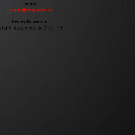
Courriel
cempro@sympatico.ca
Heures d'ouverture
 lundi au samedi, de 7 h à 19 h