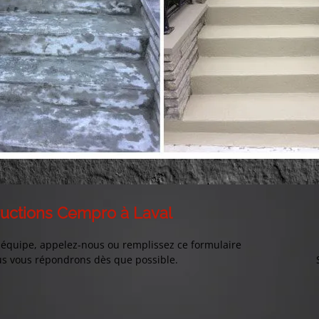
uctions Cempro à Laval
équipe, appelez-nous ou remplissez ce formulaire
us vous répondrons dès que possible.